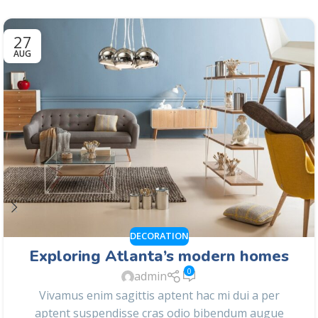
27
AUG
DECORATION
Exploring Atlanta’s modern homes
0
admin
Vivamus enim sagittis aptent hac mi dui a per
aptent suspendisse cras odio bibendum augue