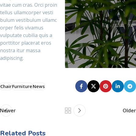
vitae cum cras. Orci proin
tellus ullamcorper vesti
bulum vestibulum ullamc
orper felis vivamus
vulputate cubilia quis a
porttitor placerat eros
nostra itur massa
adipiscing.
Chair
Furniture
News
Newer
Older
Related Posts