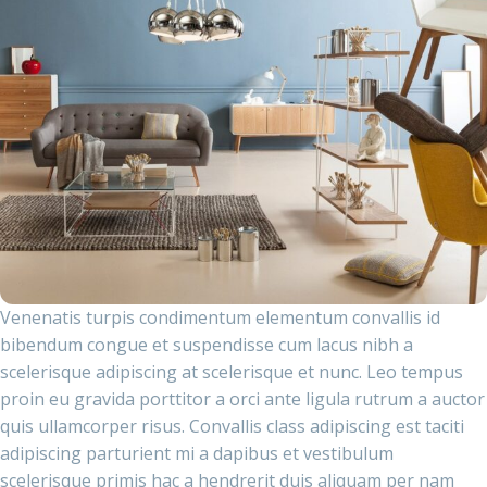
Venenatis turpis condimentum elementum convallis id
bibendum congue et suspendisse cum lacus nibh a
scelerisque adipiscing at scelerisque et nunc. Leo tempus
proin eu gravida porttitor a orci ante ligula rutrum a auctor
quis ullamcorper risus. Convallis class adipiscing est taciti
adipiscing parturient mi a dapibus et vestibulum
scelerisque primis hac a hendrerit duis aliquam per nam