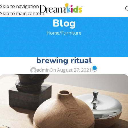
Skip to navigation
Skip to main content
Blog
Home
Furniture
FURNITURE
Collar brings back coffee
brewing ritual
0
admin
On August 27, 2021