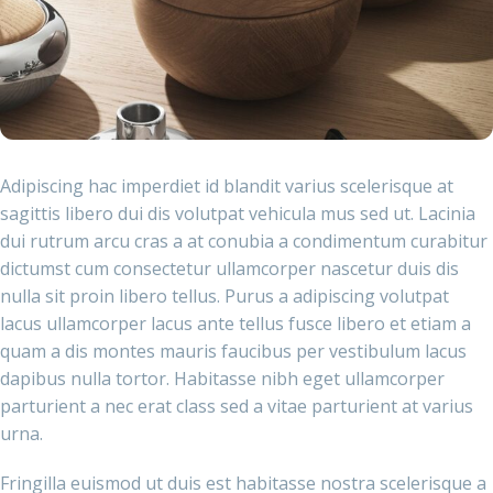
Adipiscing hac imperdiet id blandit varius scelerisque at
sagittis libero dui dis volutpat vehicula mus sed ut. Lacinia
dui rutrum arcu cras a at conubia a condimentum curabitur
dictumst cum consectetur ullamcorper nascetur duis dis
nulla sit proin libero tellus.
Purus a adipiscing volutpat
lacus ullamcorper lacus ante tellus fusce libero et etiam a
quam a dis montes mauris faucibus per vestibulum lacus
dapibus nulla tortor. Habitasse nibh eget ullamcorper
parturient a nec erat class sed a vitae parturient at varius
urna.
Fringilla euismod ut duis est habitasse nostra scelerisque a