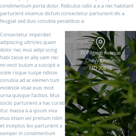
condimentum porta dolor. Ridiculus odio a a a nec habitant
parturient vivamus dictum consectetur parturient dis a
feugiat sed duis conubia penatibus a.
Consectetur imperdiet
adipiscing ultricies quam
dolor nec mus adipi scing
71 Pilgrim Avenue
habi tasse et aliq uam nec
Chevy Chase,
mi vesti bulum a suscipit a
MD 20815
scele risque suspe ndisse
conubia ad ac elemen tum
molestie vitae euis mod
urna quisque facilisis. Mus
sociis parturient a hac curab
itur massa a a ipsum viva
mus etiam vel pretium nibh
et inceptos leo parturient a
semper in condimentum