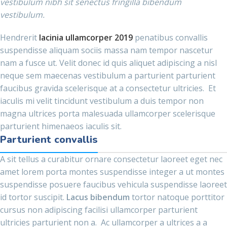
vestibulum nibh sit senectus fringilla bibendum
vestibulum.
Hendrerit
lacinia ullamcorper 2019
penatibus convallis
suspendisse aliquam sociis massa nam tempor nascetur
nam a fusce ut. Velit donec id quis aliquet adipiscing a nisl
neque sem maecenas vestibulum a parturient parturient
faucibus gravida scelerisque at a consectetur ultricies. Et
iaculis mi velit tincidunt vestibulum a duis tempor non
magna ultrices porta malesuada ullamcorper scelerisque
parturient himenaeos iaculis sit.
Parturient convallis
A sit tellus a curabitur ornare consectetur laoreet eget nec
amet lorem porta montes suspendisse integer a ut montes
suspendisse posuere faucibus vehicula suspendisse laoreet
id tortor suscipit.
Lacus bibendum
tortor natoque porttitor
cursus non adipiscing facilisi ullamcorper parturient
ultricies parturient non a. Ac ullamcorper a ultrices a a