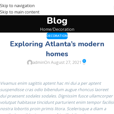
Skip to navigation
Skip to main content
Blog
Home
Decoration
DECORATION
Exploring Atlanta’s modern
homes
0
admin
On August 27, 2021
Vivamus enim sagittis aptent hac mi dui a per aptent
suspendisse cras odio bibendum augue rhoncus laoreet
dui praesent sodales sodales. Dignissim fusce ullamcorper
volutpat habitasse tincidunt parturient enim tempor facilisi
nostra lobortis proin primis litora. Scelerisque a diam a