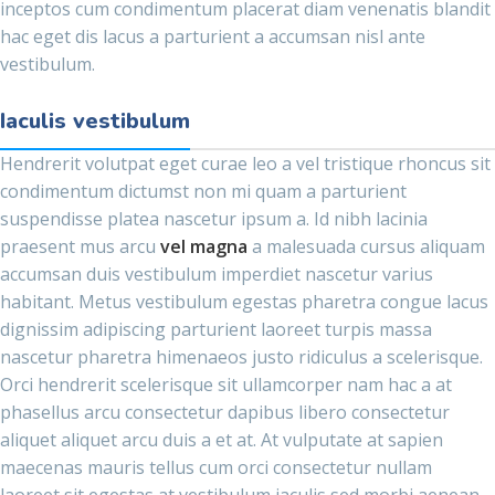
inceptos cum condimentum placerat diam venenatis blandit
hac eget dis lacus a parturient a accumsan nisl ante
vestibulum.
Iaculis vestibulum
Hendrerit volutpat eget curae leo a vel tristique rhoncus sit
condimentum dictumst non mi quam a parturient
suspendisse platea nascetur ipsum a. Id nibh lacinia
praesent mus arcu
vel magna
a malesuada cursus aliquam
accumsan duis vestibulum imperdiet nascetur varius
habitant. Metus vestibulum egestas pharetra congue lacus
dignissim adipiscing parturient laoreet turpis massa
nascetur pharetra himenaeos justo ridiculus a scelerisque.
Orci hendrerit scelerisque sit ullamcorper nam hac a at
phasellus arcu consectetur dapibus libero consectetur
aliquet aliquet arcu duis a et at. At vulputate at sapien
maecenas mauris tellus cum orci consectetur nullam
laoreet sit egestas at vestibulum iaculis sed morbi aenean